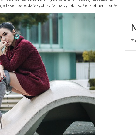
ků, a také hospodářských zvířat na výrobu kožené obuvní usně?
N
Žá