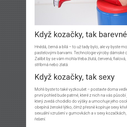
Když kozačky, tak barevné
Hnědá, černá a bílá – to už tady bylo, ale vy byste 
pastelovými barvami. Technologie výroby dámské ob
Zalíbit by se vám mohla třeba žlutá, červená, fialov
stříbrná nebo zlatá.
Když kozačky, tak sexy
Mohli byste to také vyzkoušet – postavte doma vedl
první pohled bude patrné, které z nich na vás působ
který zvedá chodidlo do výšky a umocňuje jeho osobi
obepíná ženské lýtko, čímž přesně kopíruje sexy kři
sexuální vzrušení v gumovkách a v sexy kozačkách,
řešení.