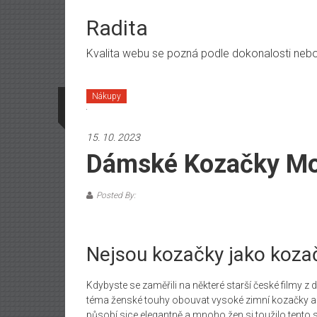
Skip
to
Radita
content
Kvalita webu se pozná podle dokonalosti nebo n
Nákupy
15. 10. 2023
Dámské Kozačky Mo
Posted By:
Nejsou kozačky jako koza
Kdybyste se zaměřili na některé starší české filmy z
téma ženské touhy obouvat vysoké zimní kozačky a
působí sice elegantně a mnoho žen si toužilo tento s