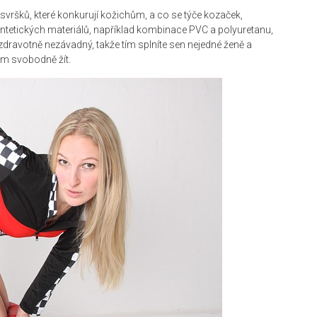
ršků, které konkurují kožichům, a co se týče kozaček,
syntetických materiálů, například kombinace PVC a polyuretanu,
zdravotně nezávadný, takže tím splníte sen nejedné ženě a
m svobodně žít.