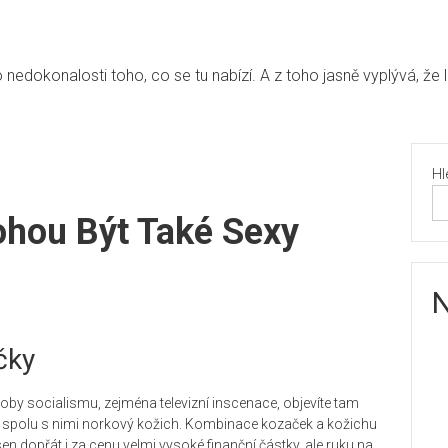
edokonalosti toho, co se tu nabízí. A z toho jasně vyplývá, že 
Hl
hou Být Také Sexy
N
čky
 doby socialismu, zejména televizní inscenace, objevíte tam
 spolu s nimi norkový kožich. Kombinace kozaček a kožichu
en dopřát i za cenu velmi vysoké finanční částky, ale ruku na