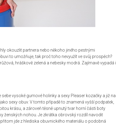
mohly okouzlit partnera nebo někoho jiného pestrými
uvi to umožňuje, tak proč toho nevyužít ve svůj prospěch?
á, růžová, hráškově zelená a nebesky modrá. Zajímavě vypadá i
e sebe vysoké gumové holinky a sexy Pleaser kozačky a již na
í jako sexy obuv. V tomto případě to znamená vyšší podpatek,
tou krásu, a zároveň těsně upnutý tvar horní části boty
vky ženských nohou. Je zkrátka obrovský rozdíl navodit
 přitom jde z hlediska obuvnického materiálu o podobná