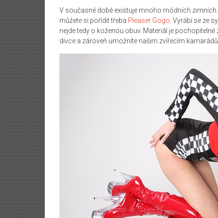
V současné době existuje mnoho módních zimních sv
můžete si pořídit třeba
Pleaser Gogo
. Vyrábí se ze 
nejde tedy o koženou obuv. Materiál je pochopitelně 
dívce a zároveň umožníte našim zvířecím kamarádů