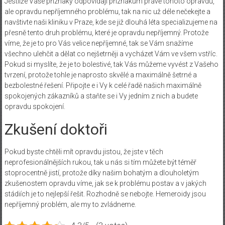
Jestliže Vaše příznaky odpovídají příznakům právě tohoto opravdu,
ale opravdu nepříjemného problému, tak na nic už déle nečekejte a
navštivte naši kliniku v Praze, kde se již dlouhá léta specializujeme na
přesně tento druh problému, které je opravdu nepříjemný. Protože
víme, že je to pro Vás velice nepříjemné, tak se Vám snažíme
všechno ulehčit a dělat co nejšetrněji a vycházet Vám ve všem vstříc.
Pokud si myslíte, že je to bolestivé, tak Vás můžeme vyvést z Vašeho
tvrzení, protože tohle je naprosto skvělé a maximálně šetrné a
bezbolestné řešení. Připojte e i Vy k celé řadě našich maximálně
spokojených zákazníků a staňte se i Vy jedním z nich a budete
opravdu spokojení.
Zkušení doktoři
Pokud byste chtěli mít opravdu jistou, že jste v těch
neprofesionálnějších rukou, tak u nás si tím můžete být téměř
stoprocentně jistí, protože díky našim bohatým a dlouholetým
zkušenostem opravdu víme, jak se k problému postav a v jakých
stádiích je to nejlepší řešit. Rozhodně se nebojte.
Hemeroidy
jsou
nepříjemný problém, ale my to zvládneme.