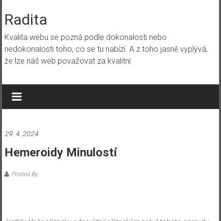
Skip
to
Radita
content
Kvalita webu se pozná podle dokonalosti nebo
nedokonalosti toho, co se tu nabízí. A z toho jasně vyplývá,
že lze náš web považovat za kvalitní.
29. 4. 2024
Hemeroidy Minulostí
Posted By: