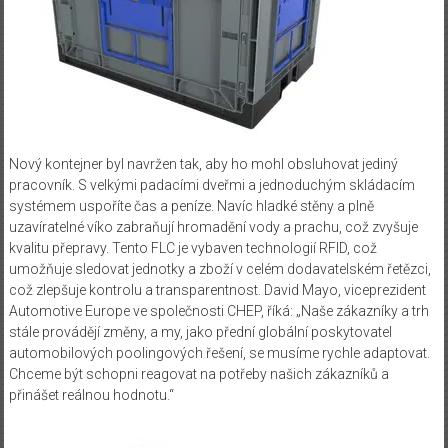
Nový kontejner byl navržen tak, aby ho mohl obsluhovat jediný
pracovník. S velkými padacími dveřmi a jednoduchým skládacím
systémem uspoříte čas a peníze. Navíc hladké stěny a plně
uzavíratelné víko zabraňují hromadění vody a prachu, což zvyšuje
kvalitu přepravy. Tento FLC je vybaven technologií RFID, což
umožňuje sledovat jednotky a zboží v celém dodavatelském řetězci,
což zlepšuje kontrolu a transparentnost. David Mayo, viceprezident
Automotive Europe ve společnosti CHEP, říká: „Naše zákazníky a trh
stále provádějí změny, a my, jako přední globální poskytovatel
automobilových poolingových řešení, se musíme rychle adaptovat.
Chceme být schopni reagovat na potřeby našich zákazníků a
přinášet reálnou hodnotu.“