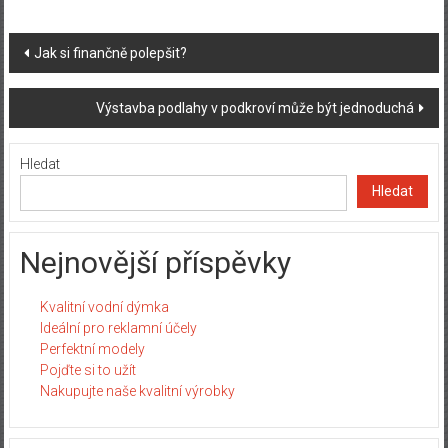
Post
Jak si finančně polepšit?
navigation
Výstavba podlahy v podkroví může být jednoduchá
Hledat
Hledat
Nejnovější příspěvky
Kvalitní vodní dýmka
Ideální pro reklamní účely
Perfektní modely
Pojďte si to užít
Nakupujte naše kvalitní výrobky