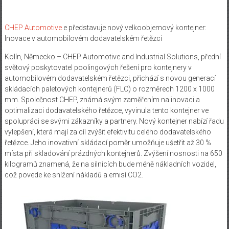
CHEP
Automotive
e představuje nový velkoobjemový kontejner:
Inovace v automobilovém dodavatelském řetězci
Kolín, Německo – CHEP Automotive and Industrial Solutions, přední
světový poskytovatel poolingových řešení pro kontejnery v
automobilovém dodavatelském řetězci, přichází s novou generací
skládacích paletových kontejnerů (FLC) o rozměrech 1200 x 1000
mm. Společnost CHEP, známá svým zaměřením na inovaci a
optimalizaci dodavatelského řetězce, vyvinula tento kontejner ve
spolupráci se svými zákazníky a partnery. Nový kontejner nabízí řadu
vylepšení, která mají za cíl zvýšit efektivitu celého dodavatelského
řetězce. Jeho inovativní skládací poměr umožňuje ušetřit až 30 %
místa při skladování prázdných kontejnerů. Zvýšení nosnosti na 650
kilogramů znamená, že na silnicích bude méně nákladních vozidel,
což povede ke snížení nákladů a emisí CO2.