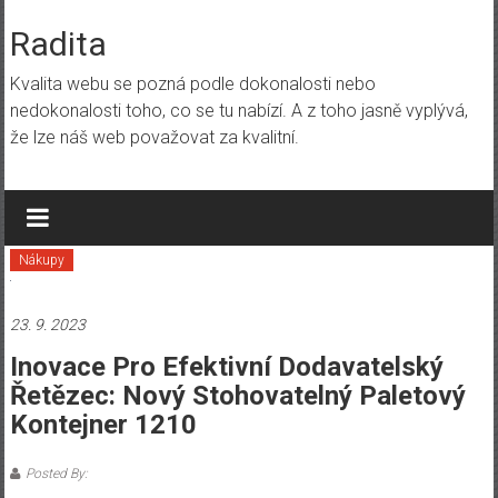
Skip
to
Radita
content
Kvalita webu se pozná podle dokonalosti nebo
nedokonalosti toho, co se tu nabízí. A z toho jasně vyplývá,
že lze náš web považovat za kvalitní.
Nákupy
23. 9. 2023
Inovace Pro Efektivní Dodavatelský
Řetězec: Nový Stohovatelný Paletový
Kontejner 1210
Posted By: