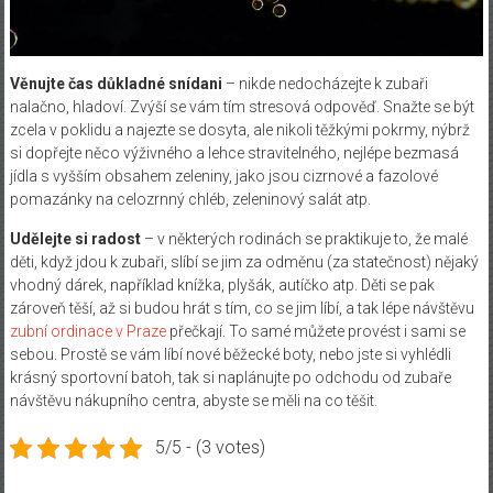
Věnujte čas důkladné snídani
– nikde nedocházejte k zubaři
nalačno, hladoví. Zvýší se vám tím stresová odpověď. Snažte se být
zcela v poklidu a najezte se dosyta, ale nikoli těžkými pokrmy, nýbrž
si dopřejte něco výživného a lehce stravitelného, nejlépe bezmasá
jídla s vyšším obsahem zeleniny, jako jsou cizrnové a fazolové
pomazánky na celozrnný chléb, zeleninový salát atp.
Udělejte si radost
– v některých rodinách se praktikuje to, že malé
děti, když jdou k zubaři, slíbí se jim za odměnu (za statečnost) nějaký
vhodný dárek, například knížka, plyšák, autíčko atp. Děti se pak
zároveň těší, až si budou hrát s tím, co se jim líbí, a tak lépe návštěvu
zubní ordinace v Praze
přečkají. To samé můžete provést i sami se
sebou. Prostě se vám líbí nové běžecké boty, nebo jste si vyhlédli
krásný sportovní batoh, tak si naplánujte po odchodu od zubaře
návštěvu nákupního centra, abyste se měli na co těšit.
5/5 - (3 votes)