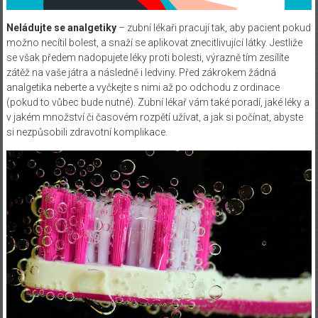
Neládujte se analgetiky
– zubní lékaři pracují tak, aby pacient pokud
možno necítil bolest, a snaží se aplikovat znecitlivující látky. Jestliže
se však předem nadopujete léky proti bolesti, výrazně tím zesílíte
zátěž na vaše játra a následně i ledviny. Před zákrokem žádná
analgetika neberte a vyčkejte s nimi až po odchodu z ordinace
(pokud to vůbec bude nutné). Zubní lékař vám také poradí, jaké léky a
v jakém množství či časovém rozpětí užívat, a jak si počínat, abyste
si nezpůsobili zdravotní komplikace.