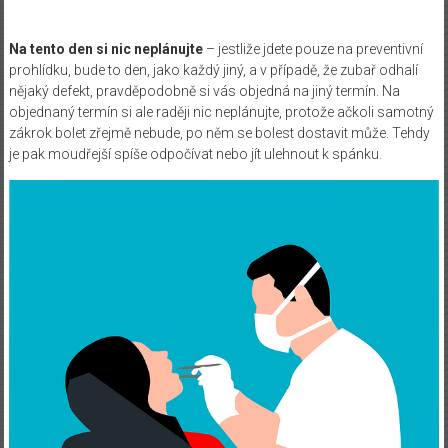
Na tento den si nic neplánujte
– jestliže jdete pouze na preventivní
prohlídku, bude to den, jako každý jiný, a v případě, že zubař odhalí
nějaký defekt, pravděpodobně si vás objedná na jiný termín. Na
objednaný termín si ale raději nic neplánujte, protože ačkoli samotný
zákrok bolet zřejmě nebude, po něm se bolest dostavit může. Tehdy
je pak moudřejší spíše odpočívat nebo jít ulehnout k spánku.