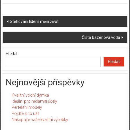
Post
Stěhování lidem mění život
navigation
Čistá bazénová voda
Hledat
Hledat
Nejnovější příspěvky
Kvalitní vodní dýmka
Ideální pro reklamní účely
Perfektní modely
Pojďte si to užít
Nakupujte naše kvalitní výrobky