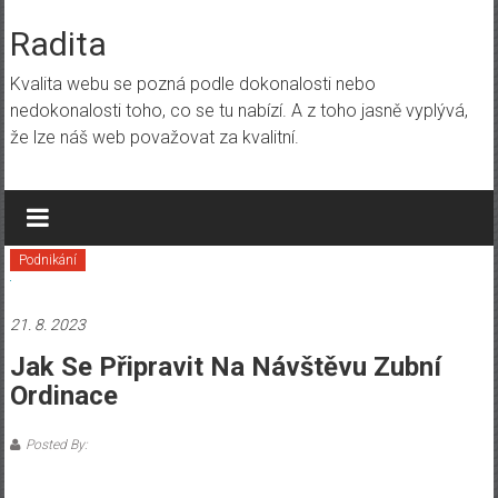
Skip
to
Radita
content
Kvalita webu se pozná podle dokonalosti nebo
nedokonalosti toho, co se tu nabízí. A z toho jasně vyplývá,
že lze náš web považovat za kvalitní.
Podnikání
21. 8. 2023
Jak Se Připravit Na Návštěvu Zubní
Ordinace
Posted By: