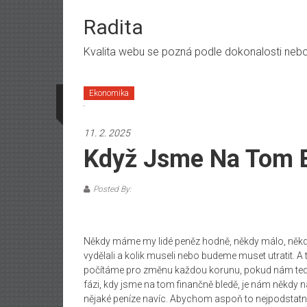
Skip
to
Radita
content
Kvalita webu se pozná podle dokonalosti nebo n
Ekonomika
11. 2. 2025
Když Jsme Na Tom 
Posted By:
Někdy máme my lidé peněz hodně, někdy málo, někdy 
vydělali a kolik museli nebo budeme muset utratit. A
počítáme pro změnu každou korunu, pokud nám tedy 
fázi, kdy jsme na tom finančně bledě, je nám někdy na
nějaké peníze navíc. Abychom aspoň to nejpodstatně