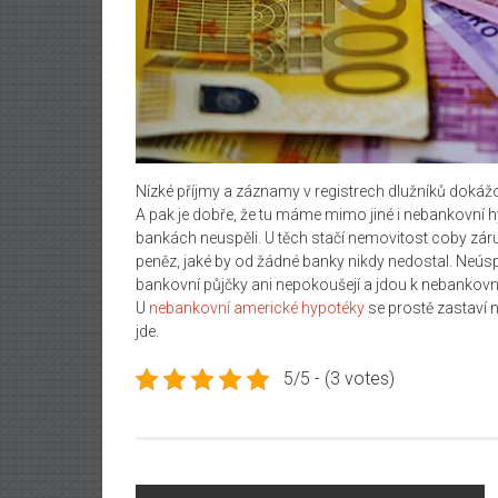
Nízké příjmy a záznamy v registrech dlužníků dokážo
A pak je dobře, že tu máme mimo jiné i nebankovní hy
bankách neuspěli. U těch stačí nemovitost coby záru
peněz, jaké by od žádné banky nikdy nedostal.
Neúspě
bankovní půjčky ani nepokoušejí a jdou k nebankovní 
U
nebankovní americké hypotéky
se prostě zastaví 
jde.
5/5 - (3 votes)