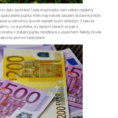
e to dalo zachránit. Leda snad kdyby nám někdo nějaké ty
ě spasí jedině půjčka. Kteří mají natolik zásadní dočasné potíže,
asně si nemohou dovolit neplatit svým věřitelům. V takové
latit to, co je potřeba, a v lepších časech se pak s
e snaha o získání půjčky nesetkává s úspěchem. Někdy člověk
á, takovou pomoc nedostane.