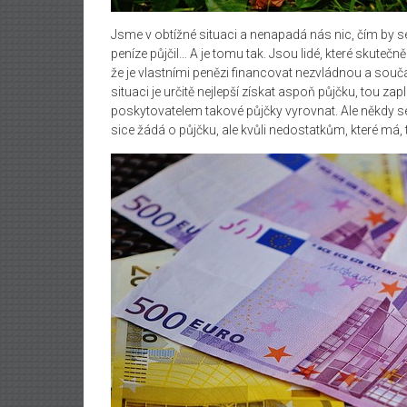
Jsme v obtížné situaci a nenapadá nás nic, čím by s
peníze půjčil…
A je tomu tak. Jsou lidé, které skutečn
že je vlastními penězi financovat nezvládnou a souč
situaci je určitě nejlepší získat aspoň půjčku, tou zap
poskytovatelem takové půjčky vyrovnat.
Ale někdy s
sice žádá o půjčku, ale kvůli nedostatkům, které m