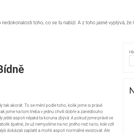
edokonalosti toho, co se tu nabízí. A z toho jasně vyplývá, že 
Hl
Bídně
N
tak akorát. To se mění podle toho, kolik jsme si právě
 tak jsme na tom třeba v jednu chvíli dobře a zanedlouho
ještě aspoň nějaká ta koruna zbývá. A pokud jsme právě ve
tolik špatně, že už nemyslíme na nic jiného než na to, kde vzít
jší dokázali zaplatit a mohli aspoň normálně existovat.
Ale