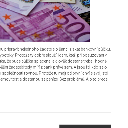
u připravit nejednoho žadatele o šanci získat bankovní půjčku.
potéky. Protože ty dobře slouží lidem, kteří při posuzování v
ka, že bude půjčka splacena, a člověk dostane třeba i hodně
šní žadatelé tedy míří z bank právě sem. A jsou i ti, kdo se o
společnosti rovnou. Protože tu mají od první chvíle své jisté.
nemovitost a dostanou se peníze. Bez problémů. A o to přece