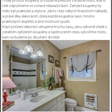
I malý prostor koupelny si můžeme přetvořit v krásné místo, kde si
rádi odpočineme ve voňavé relaxační lázni. Zařízení koupelny by
mělo být praktické a stylové. Jde to i bez velkých finančních nákladů,
a právě díky dekoracím získá každá koupelna navíc mnoho
praktických doplňků a širší možnost využití.
Když pořízení dekorací věnujeme trochu času, jdou výborně sladit s
ostatním zařízením koupelny a sjednocením stylu vytvoříme místo,
kam se budeme po dlouhém dni těšit.