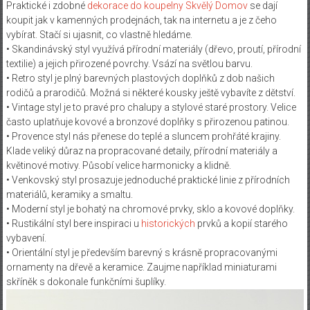
Praktické i zdobné
dekorace do koupelny Skvělý Domov
se dají
koupit jak v kamenných prodejnách, tak na internetu a je z čeho
vybírat. Stačí si ujasnit, co vlastně hledáme.
• Skandinávský styl využívá přírodní materiály (dřevo, proutí, přírodní
textilie) a jejich přirozené povrchy. Vsází na světlou barvu.
• Retro styl je plný barevných plastových doplňků z dob našich
rodičů a prarodičů. Možná si některé kousky ještě vybavíte z dětství.
• Vintage styl je to pravé pro chalupy a stylové staré prostory. Velice
často uplatňuje kovové a bronzové doplňky s přirozenou patinou.
• Provence styl nás přenese do teplé a sluncem prohřáté krajiny.
Klade veliký důraz na propracované detaily, přírodní materiály a
květinové motivy. Působí velice harmonicky a klidně.
• Venkovský styl prosazuje jednoduché praktické linie z přírodních
materiálů, keramiky a smaltu.
• Moderní styl je bohatý na chromové prvky, sklo a kovové doplňky.
• Rustikální styl bere inspiraci u
historických
prvků a kopií starého
vybavení.
• Orientální styl je především barevný s krásně propracovanými
ornamenty na dřevě a keramice. Zaujme například miniaturami
skříněk s dokonale funkčními šuplíky.