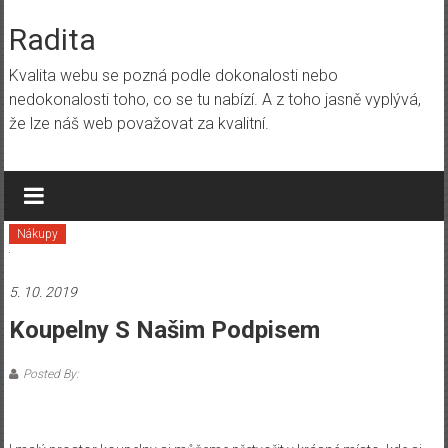
Skip
to
Radita
content
Kvalita webu se pozná podle dokonalosti nebo
nedokonalosti toho, co se tu nabízí. A z toho jasně vyplývá,
že lze náš web považovat za kvalitní.
Nákupy
5. 10. 2019
Koupelny S Našim Podpisem
Posted By: