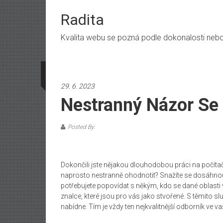
Skip
to
Radita
content
Kvalita webu se pozná podle dokonalosti nebo n
29. 6. 2023
Nestranný Názor Se
Posted By:
Dokončili jste nějakou dlouhodobou práci na počítač
naprosto nestranně ohodnotit? Snažíte se dosáhnout
potřebujete popovídat s někým, kdo se dané oblasti v
znalce
, které jsou pro vás jako stvořené. S těmito s
nabídne. Tím je vždy ten nejkvalitnější odborník ve 