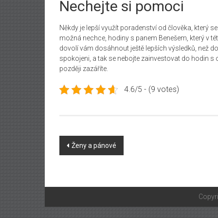
Nechejte si pomoci
Někdy je lepší využít poradenství od člověka, který s
možná nechce, hodiny s panem Benešem, který v tét
dovolí vám dosáhnout ještě lepších výsledků, než dos
spokojeni, a tak se nebojte zainvestovat do hodin 
později zazáříte.
4.6/5 - (9 votes)
Post
Ženy a pánové
navigation
Copyr