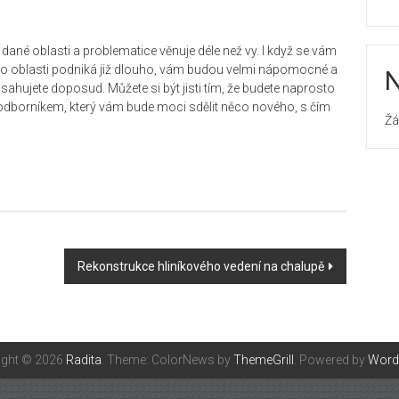
e dané oblasti a problematice věnuje déle než vy. I když se vám
o oblasti podniká již dlouho, vám budou velmi nápomocné a
N
ahujete doposud. Můžete si být jisti tím, že budete naprosto
s odborníkem, který vám bude moci sdělit něco nového, s čím
Žá
Rekonstrukce hliníkového vedení na chalupě
ight © 2026
Radita
. Theme: ColorNews by
ThemeGrill
. Powered by
Word