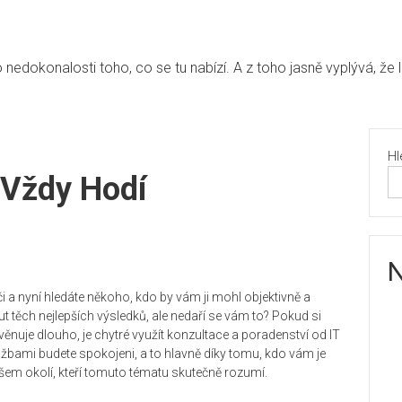
edokonalosti toho, co se tu nabízí. A z toho jasně vyplývá, že 
Hl
 Vždy Hodí
N
i a nyní hledáte někoho, kdo by vám ji mohl objektivně a
 těch nejlepších výsledků, ale nedaří se vám to? Pokud si
ěnuje dlouho, je chytré využít
konzultace a poradenství od IT
lužbami budete spokojeni, a to hlavně díky tomu, kdo vám je
vašem okolí, kteří tomuto tématu skutečně rozumí.