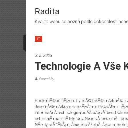
Skip
to
Radita
content
Kvalita webu se pozná podle dokonalosti nebo n
IT
3. 5. 2023
Technologie A Vše 
Posted By:
Podle mÃ©ho nÃ¡zoru by lidÃ© takÃ© mÄ›li uÅ¾ brÃ¡
JenomÅ¾e nÄ›kdy se setkÃ¡vÃ¡m s takovÃ½mi nÃ¡zory, 
informaÄnÃ­ technologii a poÄÃ­taÄe vÅ¯bec. Dokonc
nehledajÃ­ mobilnÃ­ telefony. Nebo vÅ¯bec o nÄ› neje
NÄ›kdy si Å™Ã­kÃ¡m, Å¾e je to ÃºplnÃ¡ Å¡koda, proto j