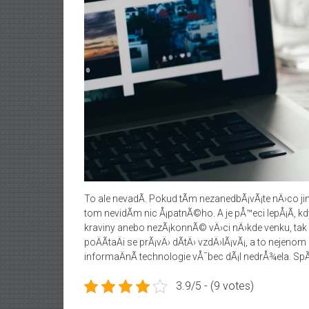
To ale nevadÃ­. Pokud tÃ­m nezanedbÃ¡vÃ¡te nÄ›co ji
tom nevidÃ­m nic Å¡patnÃ©ho. A je pÅ™eci lepÅ¡Ã­, kd
kraviny anebo nezÃ¡konnÃ© vÄ›ci nÄ›kde venku, tak
poÄÃ­taÄi se prÃ¡vÄ› dÃ­tÄ› vzdÄ›lÃ¡vÃ¡, a to nejenom
informaÄnÃ­ technologie vÅ¯bec dÃ¡l nedrÅ¾ela. SpÃ
3.9/5 - (9 votes)