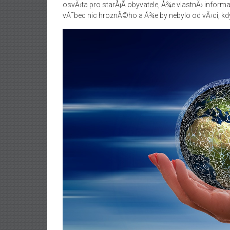
osvÄ›ta pro starÅ¡Ã­ obyvatele, Å¾e vlastnÄ› informa
vÅ¯bec nic hroznÃ©ho a Å¾e by nebylo od vÄ›ci, kdyb