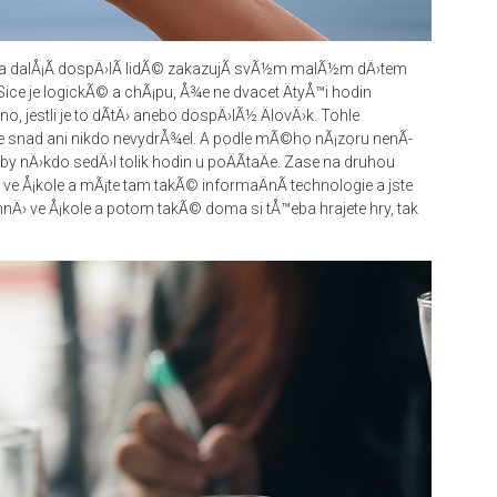
 a dalÅ¡Ã­ dospÄ›lÃ­ lidÃ© zakazujÃ­ svÃ½m malÃ½m dÄ›tem
 Sice je logickÃ© a chÃ¡pu, Å¾e ne dvacet ÄtyÅ™i hodin
o, jestli je to dÃ­tÄ› anebo dospÄ›lÃ½ ÄlovÄ›k. Tohle
le snad ani nikdo nevydrÅ¾el. A podle mÃ©ho nÃ¡zoru nenÃ­
y nÄ›kdo sedÄ›l tolik hodin u poÄÃ­taÄe. Zase na druhou
 ve Å¡kole a mÃ¡te tam takÃ© informaÄnÃ­ technologie a jste
nÄ› ve Å¡kole a potom takÃ© doma si tÅ™eba hrajete hry, tak