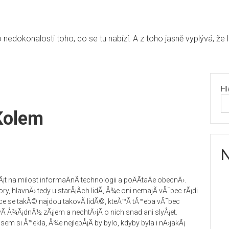
edokonalosti toho, co se tu nabízí. A z toho jasně vyplývá, že 
Hl
Kolem
N
t na milost informaÄnÃ­ technologii a poÄÃ­taÄe obecnÄ›.
hlavnÄ› tedy u starÅ¡Ã­ch lidÃ­, Å¾e oni nemajÃ­ vÅ¯bec rÃ¡di
e se takÃ© najdou takovÃ­ lidÃ©, kteÅ™Ã­ tÅ™eba vÅ¯bec
vÃ­ Å¾Ã¡dnÃ½ zÃ¡jem a nechtÄ›jÃ­ o nich snad ani slyÅ¡et.
sem si Å™ekla, Å¾e nejlepÅ¡Ã­ by bylo, kdyby byla i nÄ›jakÃ¡