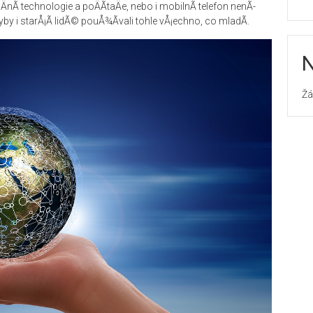
ÄnÃ­ technologie a poÄÃ­taÄe, nebo i mobilnÃ­ telefon nenÃ­
y i starÅ¡Ã­ lidÃ© pouÅ¾Ã­vali tohle vÅ¡echno, co mladÃ­.
N
Žá