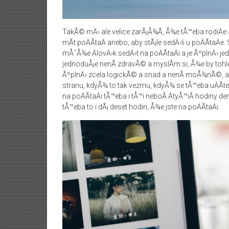
TakÃ© mÄ› ale velice zarÃ¡Å¾Ã­, Å¾e tÅ™eba rodiÄe
mÃ­t poÄÃ­taÄ anebo, aby stÃ¡le sedÄ›li u poÄÃ­taÄe.
mÅ¯Å¾e ÄlovÄ›k sedÄ›t na poÄÃ­taÄi a je ÃºplnÄ› jedn
jednoduÅ¡e nenÃ­ zdravÃ© a myslÃ­m si, Å¾e by toh
ÃºplnÄ› zcela logickÃ© a snad a nenÃ­ moÅ¾nÃ©, ab
stranu, kdyÅ¾ to tak vezmu, kdyÅ¾ se tÅ™eba uÄÃ­te
na poÄÃ­taÄi tÅ™eba i tÅ™i neboÂ ÄtyÅ™iÂ hodiny den
tÅ™eba to i dÃ¡ deset hodin, Å¾e jste na poÄÃ­taÄi.