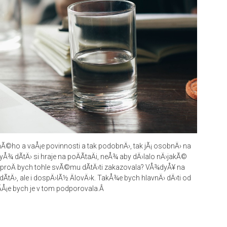
nÃ©ho a vaÅ¡e povinnosti a tak podobnÄ›, tak jÃ¡ osobnÄ› na
yÅ¾ dÃ­tÄ› si hraje na poÄÃ­taÄi, neÅ¾ aby dÄ›lalo nÄ›jakÃ©
 proÄ bych tohle svÃ©mu dÃ­tÄ›ti zakazovala? VÅ¾dyÅ¥ na
 dÃ­tÄ›, ale i dospÄ›lÃ½ ÄlovÄ›k. TakÅ¾e bych hlavnÄ› dÄ›ti od
­Å¡e bych je v tom podporovala.Â