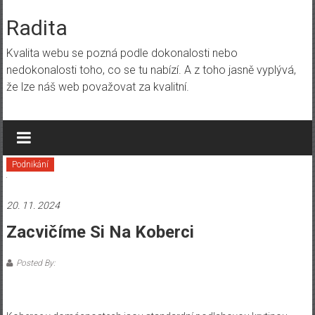
Skip
to
Radita
content
Kvalita webu se pozná podle dokonalosti nebo
nedokonalosti toho, co se tu nabízí. A z toho jasně vyplývá,
že lze náš web považovat za kvalitní.
Podnikání
20. 11. 2024
Zacvičíme Si Na Koberci
Posted By: