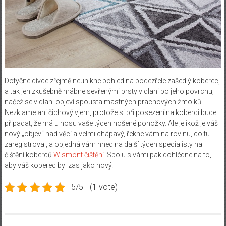
Dotyčné dívce zřejmě neunikne pohled na podezřele zašedlý koberec,
a tak jen zkušebně hrábne sevřenými prsty v dlani po jeho povrchu,
načež se v dlani objeví spousta mastných prachových žmolků.
Nezklame ani čichový vjem, protože si při posezení na koberci bude
připadat, že má u nosu vaše týden nošené ponožky. Ale jelikož je váš
nový „objev“ nad věcí a velmi chápavý, řekne vám na rovinu, co tu
zaregistroval, a objedná vám hned na další týden specialisty na
čištění koberců
Wismont čištění
. Spolu s vámi pak dohlédne na to,
aby váš koberec byl zas jako nový.
5/5 - (1 vote)