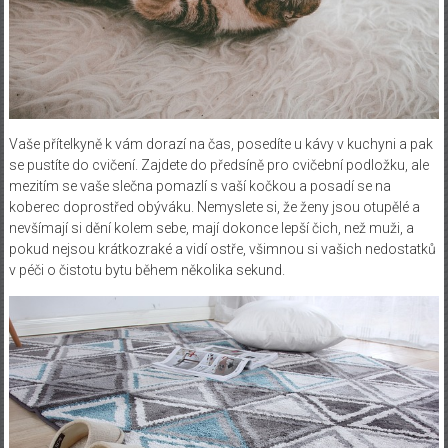
Vaše přítelkyně k vám dorazí na čas, posedíte u kávy v kuchyni a pak
se pustíte do cvičení. Zajdete do předsíně pro cvičební podložku, ale
mezitím se vaše slečna pomazlí s vaší kočkou a posadí se na
koberec doprostřed obýváku.
Nemyslete si, že ženy jsou otupělé a
nevšímají si dění kolem sebe, mají dokonce lepší čich, než muži, a
pokud nejsou krátkozraké a vidí ostře, všimnou si vašich nedostatků
v péči o čistotu bytu během několika sekund.