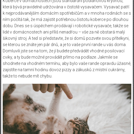
Koberce v domácnostech jsou standardní podlahovou krytinou,
která bývá pravidelně udržována v čistotě vysavačem. Vysavač patří
k nejprodávanějším domácím spotřebičům a v mnoha rodinách se s
ním počítá tak, že má zajistit potřebnou čistotu koberce po dlouhou
dobu. Dnes se s úspěchem prodávají i robotické vysavače, takže se
lidé v domácnostech ani příliš nenadřou – vše za ně obstará malý
šikovný stroj.
A teď si představte, že si domů pozvete svou přítelkyni,
se kterou se znáte jen pár dnů, a je to vaše první rande u vás doma.
Domluvili jste se na tom, že jí budete předvádět vhodné posilovací
cviky, a ty bude možné provádět přímo na podlaze. Jakmile se
shodnete na vhodném termínu, aby bylo vaše rande opravdu úžasné,
zajistíte na tamní hodinu dovoz pizzy a zákusků z místní cukrárny,
takže to nebude mít chybu.