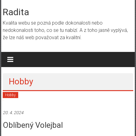
Skip
to
Radita
content
Kvalita webu se pozná podle dokonalosti nebo
nedokonalosti toho, co se tu nabízí. A z toho jasně vyplývá,
že lze náš web považovat za kvalitní.
Hobby
Hobby
20. 4. 2024
Oblíbený Volejbal