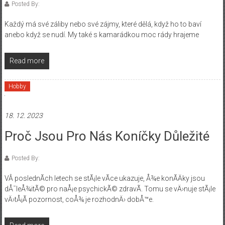
Posted By:
Každý má své záliby nebo své zájmy, které dělá, když ho to baví
anebo když se nudí. My také s kamarádkou moc rády hrajeme
Read more
Hobby
18. 12. 2023
Proč Jsou Pro Nás Koníčky Důležité
Posted By:
VÂ poslednÃ­ch letech se stÃ¡le vÃ­ce ukazuje, Å¾e konÃ­Äky jsou
dÅ¯leÅ¾itÃ© pro naÅ¡e psychickÃ© zdravÃ­. Tomu se vÄ›nuje stÃ¡le
vÄ›tÅ¡Ã­ pozornost, coÅ¾ je rozhodnÄ› dobÅ™e.