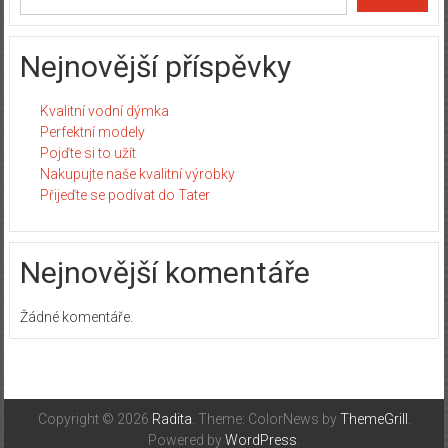
Nejnovější příspěvky
Kvalitní vodní dýmka
Perfektní modely
Pojďte si to užít
Nakupujte naše kvalitní výrobky
Přijeďte se podívat do Tater
Nejnovější komentáře
Žádné komentáře.
Copyright © 2026
Radita
. Theme: ColorNews by
ThemeGrill
.
Powered by
WordPress
.