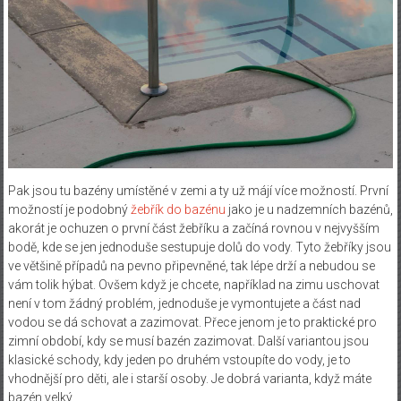
Pak jsou tu bazény umístěné v zemi a ty už májí více možností. První
možností je podobný
žebřík do bazénu
jako je u nadzemních bazénů,
akorát je ochuzen o první část žebříku a začíná rovnou v nejvyšším
bodě, kde se jen jednoduše sestupuje dolů do vody. Tyto žebříky jsou
ve většině případů na pevno připevněné, tak lépe drží a nebudou se
vám tolik hýbat. Ovšem když je chcete, například na zimu uschovat
není v tom žádný problém, jednoduše je vymontujete a část nad
vodou se dá schovat a zazimovat. Přece jenom je to praktické pro
zimní období, kdy se musí bazén zazimovat. Další variantou jsou
klasické schody, kdy jeden po druhém vstoupíte do vody, je to
vhodnější pro děti, ale i starší osoby. Je dobrá varianta, když máte
bazén velký.