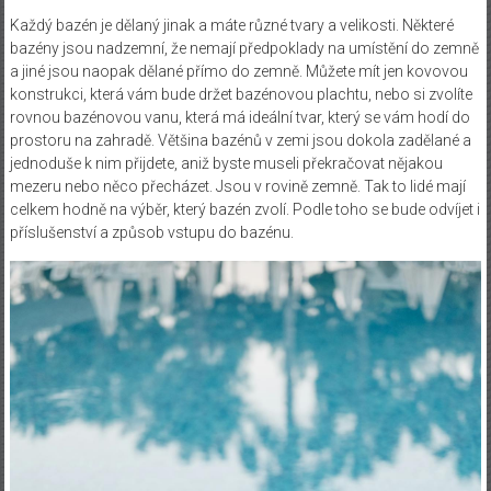
Každý bazén je dělaný jinak a máte různé tvary a velikosti. Některé
bazény jsou nadzemní, že nemají předpoklady na umístění do zemně
a jiné jsou naopak dělané přímo do zemně. Můžete mít jen kovovou
konstrukci, která vám bude držet bazénovou plachtu, nebo si zvolíte
rovnou bazénovou vanu, která má ideální tvar, který se vám hodí do
prostoru na zahradě. Většina bazénů v zemi jsou dokola zadělané a
jednoduše k nim přijdete, aniž byste museli překračovat nějakou
mezeru nebo něco přecházet. Jsou v rovině zemně. Tak to lidé mají
celkem hodně na výběr, který bazén zvolí. Podle toho se bude odvíjet i
příslušenství a způsob vstupu do bazénu.