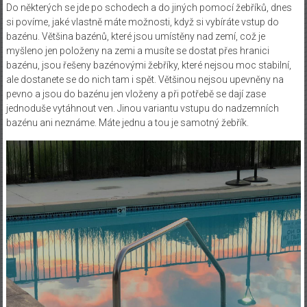
Do některých se jde po schodech a do jiných pomocí žebříků, dnes
si povíme, jaké vlastně máte možnosti, když si vybíráte vstup do
bazénu.
Většina bazénů, které jsou umístěny nad zemí, což je
myšleno jen položeny na zemi a musíte se dostat přes hranici
bazénu, jsou řešeny bazénovými žebříky, které nejsou moc stabilní,
ale dostanete se do nich tam i spět. Většinou nejsou upevněny na
pevno a jsou do bazénu jen vloženy a při potřebě se dají zase
jednoduše vytáhnout ven. Jinou variantu vstupu do nadzemních
bazénu ani neznáme. Máte jednu a tou je samotný žebřík.