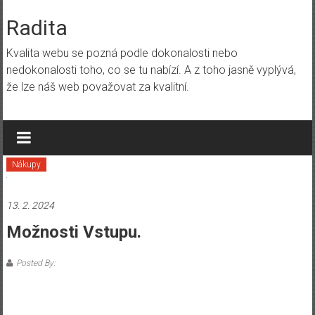
Skip
to
Radita
content
Kvalita webu se pozná podle dokonalosti nebo
nedokonalosti toho, co se tu nabízí. A z toho jasně vyplývá,
že lze náš web považovat za kvalitní.
Nákupy
13. 2. 2024
Možnosti Vstupu.
Posted By: