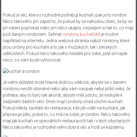
Pokud je věc, kterou rozhodně potřebují kuchaři, pak je to rondon.
Něco takového jim zajistí to, že pokud by se náhodou stalo, že by se
při vaření poprskali nebo jim něco ukáplo, nezašpiní si tak to, co mají
pod daným rondonem.
Sehnat
rondony kuchařské
je možné
například na internetu. Jedna webová stránka nabízí rondony, které
jsou určeny pro kuchaře a to jak v mužských, tak i ženských
velikostech. Pokud něco takového hledáte pro sebe, jistě se najde
něco, co vám bude vyhovovat.
Je velmi důležité zvolit hlavně dobrou velikost, abyste se v daném
rondonu necítili stísněně nebo aby vám naopak nebyl příliš velký. Je
potřeba, aby to bylo tak akorát, abyste měli jistotu, že nedojde k
zašpinění dalších věcí.
Dnes mají rondony snad všichni kuchaři.
Pokud někdy zavítáte do restaurace, kde jde vidět na kuchaře, jak
připravuje jídlo, právě to, co má na sobě, je rondon.
Něco takového
mají jak kuchaři ve speciálních restauracích tak i v těch obyčejných.
Něco takového je rozhodně velmi dobrá věc a hodí se každému.