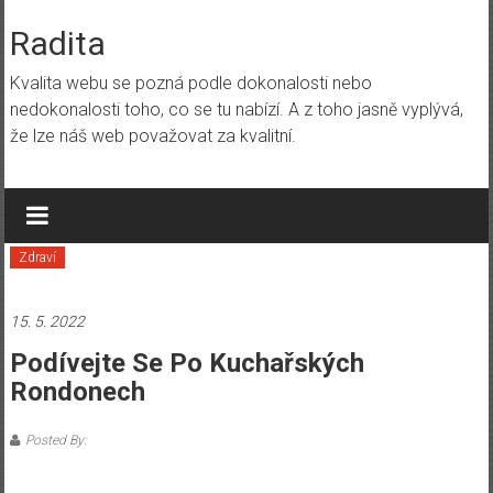
Skip
to
Radita
content
Kvalita webu se pozná podle dokonalosti nebo
nedokonalosti toho, co se tu nabízí. A z toho jasně vyplývá,
že lze náš web považovat za kvalitní.
Zdraví
15. 5. 2022
Podívejte Se Po Kuchařských
Rondonech
Posted By: