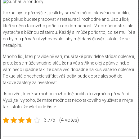
Pokud byste přemýšleli, jestli by se i vám něco takového nehodilo,
pak pokud budete pracovat v restauraci, rozhodně ano.
Jsou lidé,
kteří si něco takového pořídili i do domácnosti. V domácnosti si ale
vystačíte s běžnou zástěrou.
Každý si může pořídit to, co se mu líbí a
co by mu při vaření vyhovovalo, aby měl daný člověk jistotu, že se
nezašpiní.
Mnoho lidí, kteří pravidelně vaří, musí také pravidelně střídat oblečení,
protože se může snadno stát, že na vás stříkne olej z pánve, nebo
vám něco upadne tak, že daná věc dopadne na kus vašeho oblečení.
Pokud stále nechcete střídat váš oděv, bude dobré alespoň do
takové zástěry zainvestovat.
Jsou věci, které se mohou rozhodně hodit a to zejména při vaření.
Využijte i vy toho, že máte možnost něco takového využívat a mějte
tak jistotu, že vše bude čisté.
3.7/5 - (4 votes)