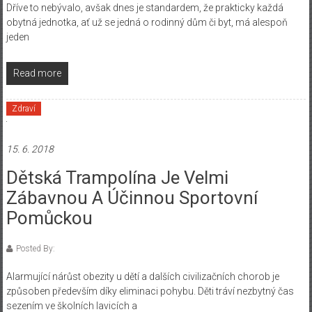
Dříve to nebývalo, avšak dnes je standardem, že prakticky každá
obytná jednotka, ať už se jedná o rodinný dům či byt, má alespoň
jeden
Read more
Zdraví
15. 6. 2018
Dětská Trampolína Je Velmi
Zábavnou A Účinnou Sportovní
Pomůckou
Posted By:
Alarmující nárůst obezity u dětí a dalších civilizačních chorob je
způsoben především díky eliminaci pohybu. Děti tráví nezbytný čas
sezením ve školních lavicích a