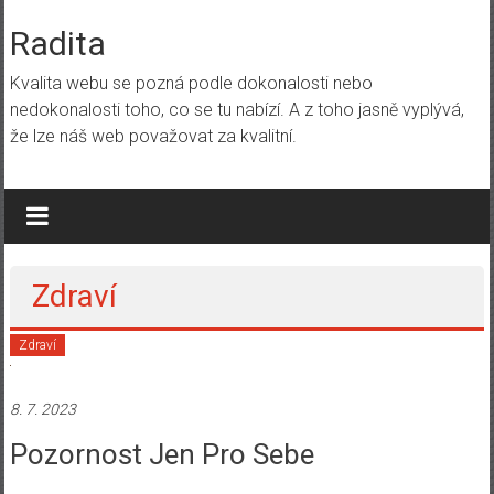
Skip
to
Radita
content
Kvalita webu se pozná podle dokonalosti nebo
nedokonalosti toho, co se tu nabízí. A z toho jasně vyplývá,
že lze náš web považovat za kvalitní.
Zdraví
Zdraví
8. 7. 2023
Pozornost Jen Pro Sebe