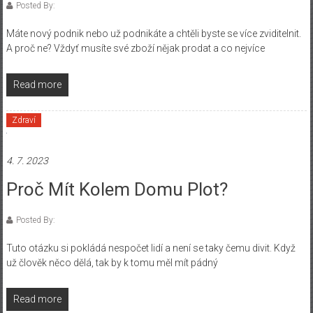
Posted By:
Máte nový podnik nebo už podnikáte a chtěli byste se více zviditelnit.
A proč ne? Vždyť musíte své zboží nějak prodat a co nejvíce
Read more
Zdraví
4. 7. 2023
Proč Mít Kolem Domu Plot?
Posted By:
Tuto otázku si pokládá nespočet lidí a není se taky čemu divit. Když
už člověk něco dělá, tak by k tomu měl mít pádný
Read more