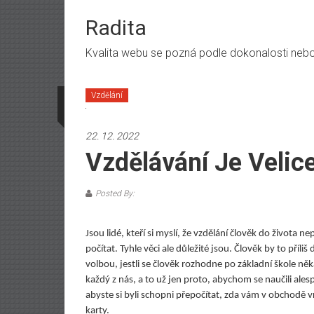
Skip
to
Radita
content
Kvalita webu se pozná podle dokonalosti nebo n
Vzdělání
22. 12. 2022
Vzdělávání Je Velice
Posted By:
Jsou lidé, kteří si myslí, že vzdělání člověk do života n
počítat. Tyhle věci ale důležité jsou. Člověk by to pří
volbou, jestli se člověk rozhodne po základní škole ně
každý z nás, a to už jen proto, abychom se naučili ale
abyste si byli schopni přepočítat, zda vám v obchodě vr
karty.