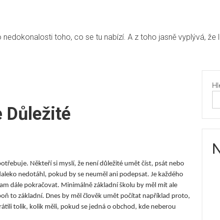
edokonalosti toho, co se tu nabízí. A z toho jasně vyplývá, že 
Hl
 Důležité
N
epotřebuje. Někteří si myslí, že není důležité umět číst, psát nebo
liš daleko nedotáhl, pokud by se neuměl ani podepsat. Je každého
kam dále pokračovat. Minimálně základní školu by měl mít ale
spoň to základní. Dnes by měl člověk umět počítat například proto,
átili tolik, kolik měli, pokud se jedná o obchod, kde neberou