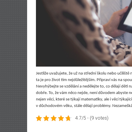
Jestliže uvažujete, že už na střední školu nebo učilišt
ta je pro život tím nejdůležitějším. Připraví vás na spo
Nevyhýbejte se vzdělání a nedělejte to, co dělají děti
dobře. To, že vám něco nejde, není důvodem abyste nech
nejen věci, které se týkají matematiky, ale i věcí týkaj
v důchodovém věku, stále dělají problémy. Nezameškáv
4.7/5 - (9 votes)