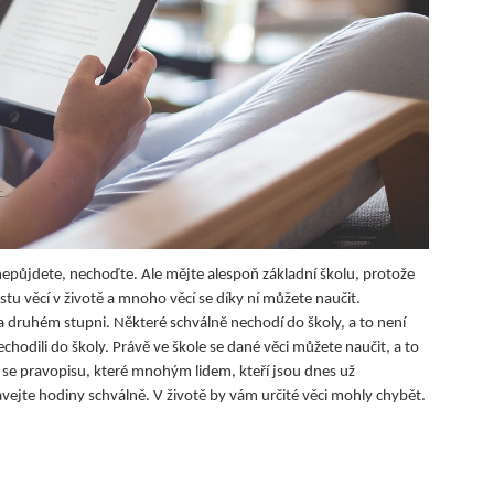
ě nepůjdete, nechoďte. Ale mějte alespoň základní školu, protože
ustu věcí v životě a mnoho věcí se díky ní můžete naučit.
 na druhém stupni. Některé schválně nechodí do školy, a to není
odili do školy. Právě ve škole se dané věci můžete naučit, a to
ící se pravopisu, které mnohým lidem, kteří jsou dnes už
ejte hodiny schválně. V životě by vám určité věci mohly chybět.